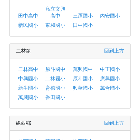
私立文興
田中高中
高中
三潭國小
內安國小
新民國小
東和國小
田中國小
二林鎮
回到上方
二林高中
原斗國中
萬興國中
中正國小
中興國小
二林國小
原斗國小
廣興國小
新生國小
育德國小
興華國小
萬合國小
萬興國小
香田國小
線西鄉
回到上方