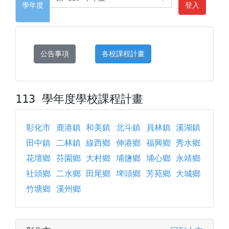
學年度
登入
公告事項
各校課程計畫
113 學年度學校課程計畫
彰化市
鹿港鎮
和美鎮
北斗鎮
員林鎮
溪湖鎮
田中鎮
二林鎮
線西鄉
伸港鄉
福興鄉
秀水鄉
花壇鄉
芬園鄉
大村鄉
埔鹽鄉
埔心鄉
永靖鄉
社頭鄉
二水鄉
田尾鄉
埤頭鄉
芳苑鄉
大城鄉
竹塘鄉
溪州鄉