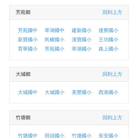
芳苑鄉
回到上方
芳苑國中
草湖國中
建新國小
後寮國小
新寶國小
民權國小
漢寶國小
王功國小
育華國小
芳苑國小
草湖國小
路上國小
大城鄉
回到上方
大城國中
大城國小
美豐國小
西港國小
竹塘鄉
回到上方
竹塘國中
田頭國小
竹塘國小
長安國小