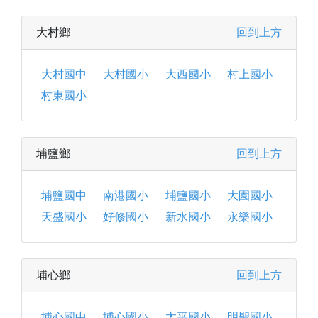
大村鄉
回到上方
大村國中
大村國小
大西國小
村上國小
村東國小
埔鹽鄉
回到上方
埔鹽國中
南港國小
埔鹽國小
大園國小
天盛國小
好修國小
新水國小
永樂國小
埔心鄉
回到上方
埔心國中
埔心國小
太平國小
明聖國小