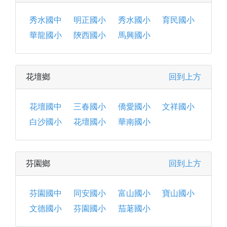
秀水國中
明正國小
秀水國小
育民國小
華龍國小
陝西國小
馬興國小
花壇鄉
回到上方
花壇國中
三春國小
僑愛國小
文祥國小
白沙國小
花壇國小
華南國小
芬園鄉
回到上方
芬園國中
同安國小
富山國小
寶山國小
文德國小
芬園國小
茄荖國小