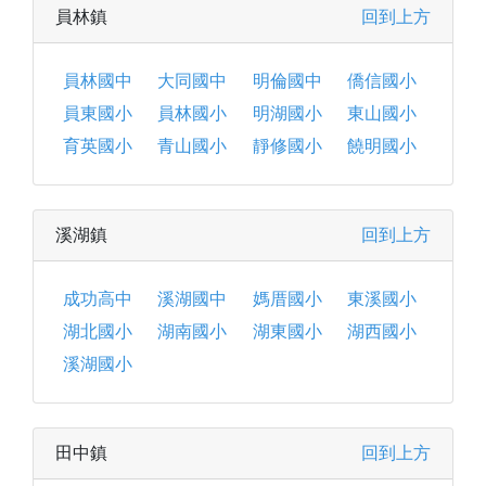
員林鎮
回到上方
員林國中
大同國中
明倫國中
僑信國小
員東國小
員林國小
明湖國小
東山國小
育英國小
青山國小
靜修國小
饒明國小
溪湖鎮
回到上方
成功高中
溪湖國中
媽厝國小
東溪國小
湖北國小
湖南國小
湖東國小
湖西國小
溪湖國小
田中鎮
回到上方