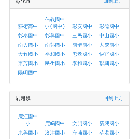
彰化市
回到上方
信義國中
藝術高中
小(國中)
彰安國中
彰德國中
彰泰國中
彰興國中
三民國小
中山國小
南興國小
南郭國小
國聖國小
大成國小
大竹國小
平和國小
忠孝國小
快官國小
東芳國小
民生國小
泰和國小
聯興國小
陽明國中
鹿港鎮
回到上方
鹿江國中
小
鹿鳴國中
文開國小
新興國小
東興國小
洛津國小
海埔國小
草港國小