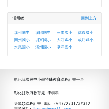
溪州鄉
回到上方
溪州國中
溪陽國中
三條國小
僑義國小
南州國小
圳寮國小
大莊國小
成功國小
水尾國小
溪州國小
潮洋國小
彰化縣國民中小學特殊教育課程計畫平台
彰化縣政府教育處 學特科
身障類課程計畫 電話 (04)7273173#312
電子郵件:
jhcspe@gmail.com