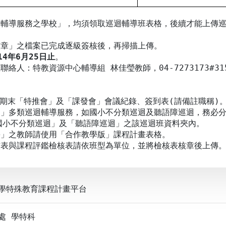
迴輔導服務之學校」，均須領取巡迴輔導班表格，後續才能上傳
核章」之檔案已完成逐級簽核後，再掃描上傳。
14年6月25日止
。
絡人：特教資源中心輔導組 林佳瑩教師，04-7273173#31
期期末「特推會」及「課發會」會議紀錄、簽到表(請備註職稱)
受」多類巡迴輔導服務，如國小不分類巡迴及聽語障巡迴，務必
小不分類巡迴」及「聽語障巡迴」之該巡迴班資料夾內。
學」之教師請使用「合作教學版」課程計畫表格。
核表與課程評鑑檢核表請依班型為單位，並將檢核表核章後上傳
學特殊教育課程計畫平台
處 學特科