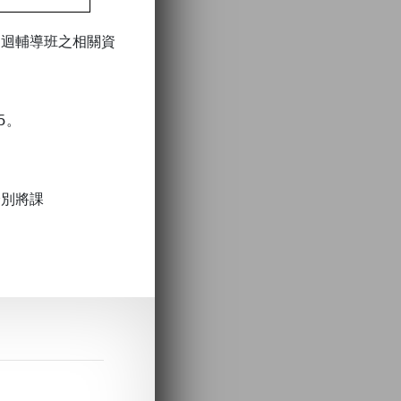
巡迴輔導班之相關資
5。
。
分別將課
。