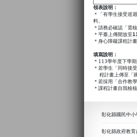
領表說明：
＊「有學生接受巡
料。
＊請務必確認「需
＊平臺上傳開放至
1
＊身心障礙課程計畫聯
填寫說明：
＊113學年度下學
＊若學生「同時接
程計畫上傳至「國
＊若採用「合作教
＊課程計畫自我檢
彰化縣國民中小
彰化縣政府教育