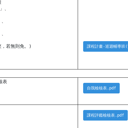
畫
迴」、
、
」、
」、
」
夾，若無則免。)
課程計畫-巡迴輔導班(預
核表
自我檢核表.pdf
課程評鑑檢核表.pdf