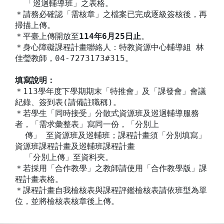
「巡迴輔導班」之表格。
＊請務必確認「需核章」之檔案已完成逐級簽核後，再
掃描上傳。
＊平臺上傳開放至
114年6月25日止
。
＊身心障礙課程計畫聯絡人：特教資源中心輔導組 林
佳瑩教師，04-7273173#315。
填寫說明：
＊113學年度下學期期末「特推會」及「課發會」會議
紀錄、簽到表(請備註職稱)。
＊若學生「同時接受」分散式資源班及巡迴輔導服務
者，「需求彙整表」寫同一份，「分別上
傳」 至資源班及巡輔班；課程計畫須「分別填寫」
資源班課程計畫及巡輔班課程計畫
「分別上傳」至資料夾。
＊若採用「合作教學」之教師請使用「合作教學版」課
程計畫表格。
＊課程計畫自我檢核表與課程評鑑檢核表請依班型為單
位，並將檢核表核章後上傳。