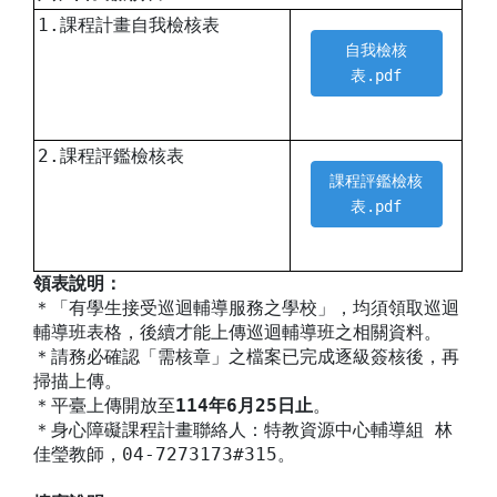
1.課程計畫自我檢核表
自我檢核
表.pdf
2.課程評鑑檢核表
課程評鑑檢核
表.pdf
領表說明：
＊「有學生接受巡迴輔導服務之學校」，均須領取巡迴
輔導班表格，後續才能上傳巡迴輔導班之相關資料。
＊請務必確認「需核章」之檔案已完成逐級簽核後，再
掃描上傳。
＊平臺上傳開放至
114年6月25日止
。
＊身心障礙課程計畫聯絡人：特教資源中心輔導組 林
佳瑩教師，04-7273173#315。