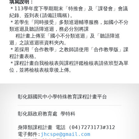
填寫說明：
＊113學年度下學期期末「特推會」及「課發會」會議
紀錄、簽到表(請備註職稱)。
＊若學生「同時接受」多類巡迴輔導服務，如國小不分
類巡迴及聽語障巡迴，務必分別將課
程計畫上傳至「國小不分類巡迴」及「聽語障巡
迴」之該巡迴班資料夾內。
＊若採用「合作教學」之教師請使用「合作教學版」課
程計畫表格。
＊課程計畫自我檢核表與課程評鑑檢核表請依班型為單
位，並將檢核表核章後上傳。
彰化縣國民中小學特殊教育課程計畫平台
彰化縣政府教育處 學特科
身障類課程計畫 電話 (04)7273173#312
電子郵件:
jhcspe@gmail.com