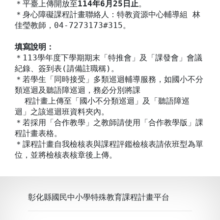
＊平臺上傳開放至
114年6月25日止
。
＊身心障礙課程計畫聯絡人：特教資源中心輔導組 林
佳瑩教師，04-7273173#315。
填寫說明：
＊113學年度下學期期末「特推會」及「課發會」會議
紀錄、簽到表(請備註職稱)。
＊若學生「同時接受」多類巡迴輔導服務，如國小不分
類巡迴及聽語障巡迴，務必分別將課
程計畫上傳至「國小不分類巡迴」及「聽語障巡
迴」之該巡迴班資料夾內。
＊若採用「合作教學」之教師請使用「合作教學版」課
程計畫表格。
＊課程計畫自我檢核表與課程評鑑檢核表請依班型為單
位，並將檢核表核章後上傳。
彰化縣國民中小學特殊教育課程計畫平台