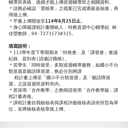
輔導班表格，後續才能上傳巡迴輔導班之相關資料。
＊請務必確認「需核章」之檔案已完成逐級簽核後，再
掃描上傳。
＊平臺上傳開放至
114年6月25日止
。
＊身心障礙課程計畫聯絡人：特教資源中心輔導組 林
佳瑩教師，04-7273173#315。
填寫說明：
＊113學年度下學期期末「特推會」及「課發會」會議
紀錄、簽到表(請備註職稱)。
＊若學生「同時接受」多類巡迴輔導服務，如國小不分
類巡迴及聽語障巡迴，務必分別將課
程計畫上傳至「國小不分類巡迴」及「聽語障巡
迴」之該巡迴班資料夾內。
＊若採用「合作教學」之教師請使用「合作教學版」課
程計畫表格。
＊課程計畫自我檢核表與課程評鑑檢核表請依班型為單
位，並將檢核表核章後上傳。