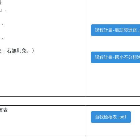
畫
迴」、
、
」、
課程計畫-聽語障巡迴.p
」、
」
夾，若無則免。)
課程計畫-國小不分類巡
核表
自我檢核表.pdf