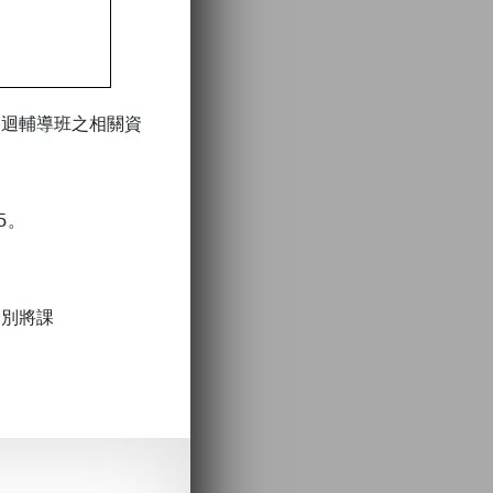
巡迴輔導班之相關資
5。
。
分別將課
。