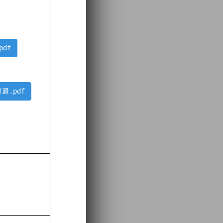
df
迴.pdf