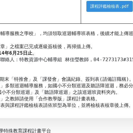
課程評鑑檢核表.pdf
迴輔導服務之學校」，均須領取巡迴輔導班表格，後續才能上傳
核章」之檔案已完成逐級簽核後，再掃描上傳。
14年6月25日止
。
絡人：特教資源中心輔導組 林佳瑩教師，04-7273173#31
期期末「特推會」及「課發會」會議紀錄、簽到表(請備註職稱)
受」多類巡迴輔導服務，如國小不分類巡迴及聽語障巡迴，務必
小不分類巡迴」及「聽語障巡迴」之該巡迴班資料夾內。
學」之教師請使用「合作教學版」課程計畫表格。
核表與課程評鑑檢核表請依班型為單位，並將檢核表核章後上傳
學特殊教育課程計畫平台