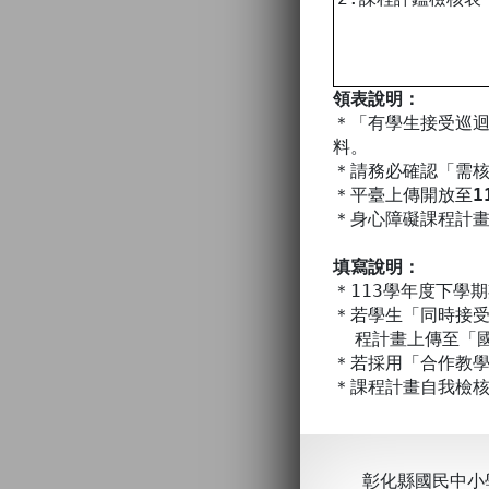
領表說明：
＊「有學生接受巡
料。
＊請務必確認「需
＊平臺上傳開放至
1
＊身心障礙課程計畫聯
填寫說明：
＊113學年度下學
＊若學生「同時接
程計畫上傳至「國
＊若採用「合作教
＊課程計畫自我檢
彰化縣國民中小