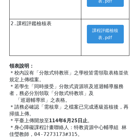
表.pdf
2.課程評鑑檢核表
課程評鑑檢核
表.pdf
領表說明：
＊校內設有「分散式特教班」之學校皆需領取表格並依
規定上傳檔案。
＊若學生「同時接受」分散式資源班及巡迴輔導服務
者，務必分別領取「分散式特教班」及
「巡迴輔導班」之表格。
＊請務必確認「需核章」之檔案已完成逐級簽核後，再
掃描上傳。
＊平臺上傳開放至
114年6月25日止
。
＊身心障礙課程計畫聯絡人：特教資源中心輔導組 林
佳瑩教師，04-7273173#315。