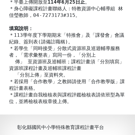
＊平臺上傳開放至
114年6月25日止
。
＊身心障礙課程計畫聯絡人：特教資源中心輔導組 林
佳瑩教師，04-7273173#315。
填寫說明：
＊113學年度下學期期末「特推會」及「課發會」會議
紀錄、簽到表(請備註職稱)。
＊若學生「同時接受」分散式資源班及巡迴輔導服務
者，「需求彙整表」寫同一份，「分別上
傳」 至資源班及巡輔班；課程計畫須「分別填寫」
資源班課程計畫及巡輔班課程計畫
「分別上傳」至資料夾。
＊若採用「合作教學」之教師請使用「合作教學版」課
程計畫表格。
＊課程計畫自我檢核表與課程評鑑檢核表請依班型為單
位，並將檢核表核章後上傳。
彰化縣國民中小學特殊教育課程計畫平台