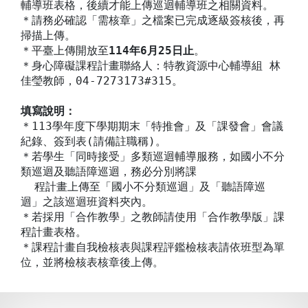
輔導班表格，後續才能上傳巡迴輔導班之相關資料。
＊請務必確認「需核章」之檔案已完成逐級簽核後，再
掃描上傳。
＊平臺上傳開放至
114年6月25日止
。
＊身心障礙課程計畫聯絡人：特教資源中心輔導組 林
佳瑩教師，04-7273173#315。
填寫說明：
＊113學年度下學期期末「特推會」及「課發會」會議
紀錄、簽到表(請備註職稱)。
＊若學生「同時接受」多類巡迴輔導服務，如國小不分
類巡迴及聽語障巡迴，務必分別將課
程計畫上傳至「國小不分類巡迴」及「聽語障巡
迴」之該巡迴班資料夾內。
＊若採用「合作教學」之教師請使用「合作教學版」課
程計畫表格。
＊課程計畫自我檢核表與課程評鑑檢核表請依班型為單
位，並將檢核表核章後上傳。