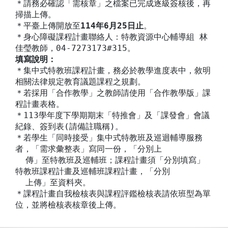
＊請務必確認「需核章」之檔案已完成逐級簽核後，再
掃描上傳。
＊平臺上傳開放至
114年6月25日止
。
＊身心障礙課程計畫聯絡人：特教資源中心輔導組 林
佳瑩教師，04-7273173#315。
填寫說明：
＊集中式特教班課程計畫，務必於教學進度表中，敘明
相關法律規定教育議題課程之規劃。
＊若採用「合作教學」之教師請使用「合作教學版」課
程計畫表格。
＊113學年度下學期期末「特推會」及「課發會」會議
紀錄、簽到表(請備註職稱)。
＊若學生「同時接受」集中式特教班及巡迴輔導服務
者，「需求彙整表」寫同一份，「分別上
傳」至特教班及巡輔班；課程計畫須「分別填寫」
特教班課程計畫及巡輔班課程計畫，「分別
上傳」至資料夾。
＊課程計畫自我檢核表與課程評鑑檢核表請依班型為單
位，並將檢核表核章後上傳。