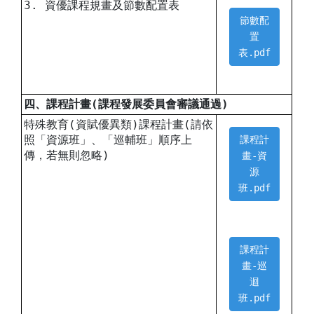
3. 資優課程規畫及節數配置表
節數配
置
表.pdf
四、課程計畫(課程發展委員會審議通過)
特殊教育(資賦優異類)課程計畫(請依
照「資源班」、「巡輔班」順序上
課程計
傳，若無則忽略)
畫-資
源
班.pdf
課程計
畫-巡
迴
班.pdf