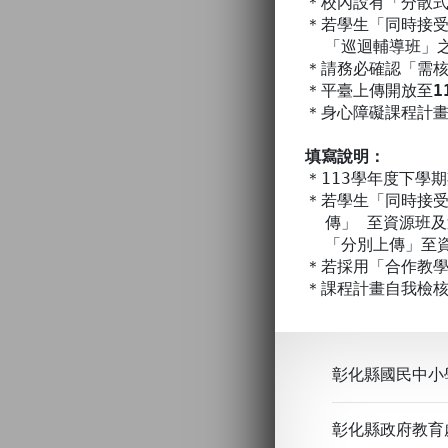
＊校內設有「分散
＊若學生「同時接
「巡迴輔導班」之
＊請務必確認「需
＊平臺上傳開放至
1
＊身心障礙課程計畫聯
填寫說明：
＊113學年度下學
＊若學生「同時接
傳」 至資源班及
「分別上傳」至資
＊若採用「合作教
＊課程計畫自我檢
彰化縣國民中小
彰化縣政府教育