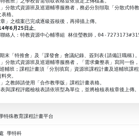
式特教班」之學校皆需領取表格並依規定上傳檔案。
受」分散式資源班及巡迴輔導服務者，務必分別領取「分散式特
表格。
核章」之檔案已完成逐級簽核後，再掃描上傳。
14年6月25日止
。
絡人：特教資源中心輔導組 林佳瑩教師，04-7273173#31
期期末「特推會」及「課發會」會議紀錄、簽到表(請備註職稱)
受」分散式資源班及巡迴輔導服務者，「需求彙整表」寫同一份
巡輔班；課程計畫須「分別填寫」資源班課程計畫及巡輔班課程
料夾。
學」之教師請使用「合作教學版」課程計畫表格。
核表與課程評鑑檢核表請依班型為單位，並將檢核表核章後上傳
學特殊教育課程計畫平台
處 學特科