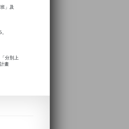
教班」及
5。
。
，「分別上
計畫
。