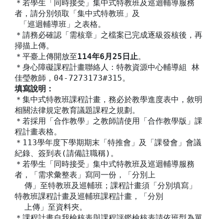
＊若學生「同時接受」集中式特教班及巡迴輔導服務
者，請分別領取「集中式特教班」及
「巡迴輔導班」之表格。
＊請務必確認「需核章」之檔案已完成逐級簽核後，再
掃描上傳。
＊平臺上傳開放至
114年6月25日止
。
＊身心障礙課程計畫聯絡人：特教資源中心輔導組 林
佳瑩教師，04-7273173#315。
填寫說明：
＊集中式特教班課程計畫，務必於教學進度表中，敘明
相關法律規定教育議題課程之規劃。
＊若採用「合作教學」之教師請使用「合作教學版」課
程計畫表格。
＊113學年度下學期期末「特推會」及「課發會」會議
紀錄、簽到表(請備註職稱)。
＊若學生「同時接受」集中式特教班及巡迴輔導服務
者，「需求彙整表」寫同一份，「分別上
傳」至特教班及巡輔班；課程計畫須「分別填寫」
特教班課程計畫及巡輔班課程計畫，「分別
上傳」至資料夾。
＊課程計畫自我檢核表與課程評鑑檢核表請依班型為單