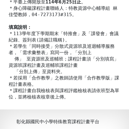
＊平臺上傳開放至
114年6月25日止
。
＊身心障礙課程計畫聯絡人：特教資源中心輔導組 林
佳瑩教師，04-7273173#315。
填寫說明：
＊113學年度下學期期末「特推會」及「課發會」會議
紀錄、簽到表(請備註職稱)。
＊若學生「同時接受」分散式資源班及巡迴輔導服務
者，「需求彙整表」寫同一份，「分別上
傳」 至資源班及巡輔班；課程計畫須「分別填寫」
資源班課程計畫及巡輔班課程計畫
「分別上傳」至資料夾。
＊若採用「合作教學」之教師請使用「合作教學版」課
程計畫表格。
＊課程計畫自我檢核表與課程評鑑檢核表請依班型為單
位，並將檢核表核章後上傳。
彰化縣國民中小學特殊教育課程計畫平台