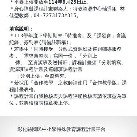
＊平臺上傳開放至
114年6月25日止
。
＊身心障礙課程計畫聯絡人：特教資源中心輔導組 林
佳瑩教師，04-7273173#315。
填寫說明：
＊113學年度下學期期末「特推會」及「課發會」會議
紀錄、簽到表(請備註職稱)。
＊若學生「同時接受」分散式資源班及巡迴輔導服務
者，「需求彙整表」寫同一份，「分別上
傳」 至資源班及巡輔班；課程計畫須「分別填寫」
資源班課程計畫及巡輔班課程計畫
「分別上傳」至資料夾。
＊若採用「合作教學」之教師請使用「合作教學版」課
程計畫表格。
＊課程計畫自我檢核表與課程評鑑檢核表請依班型為單
位，並將檢核表核章後上傳。
彰化縣國民中小學特殊教育課程計畫平台