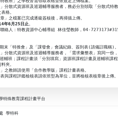
式特教班」之學校皆需領取表格並依規定上傳檔案。
受」分散式資源班及巡迴輔導服務者，務必分別領取「分散式特
表格。
核章」之檔案已完成逐級簽核後，再掃描上傳。
14年6月25日止
。
絡人：特教資源中心輔導組 林佳瑩教師，04-7273173#31
期期末「特推會」及「課發會」會議紀錄、簽到表(請備註職稱)
受」分散式資源班及巡迴輔導服務者，「需求彙整表」寫同一份
巡輔班；課程計畫須「分別填寫」資源班課程計畫及巡輔班課程
料夾。
學」之教師請使用「合作教學版」課程計畫表格。
核表與課程評鑑檢核表請依班型為單位，並將檢核表核章後上傳
學特殊教育課程計畫平台
處 學特科