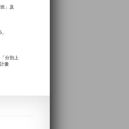
教班」及
5。
。
，「分別上
計畫
。