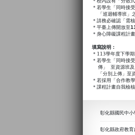
＊校內設有「分散
＊若學生「同時接
「巡迴輔導班」之
＊請務必確認「需
＊平臺上傳開放至
1
＊身心障礙課程計畫聯
填寫說明：
＊113學年度下學
＊若學生「同時接
傳」 至資源班及
「分別上傳」至資
＊若採用「合作教
＊課程計畫自我檢
彰化縣國民中小
彰化縣政府教育