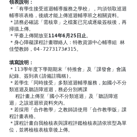
領表說明：
＊「有學生接受巡迴輔導服務之學校」，均須領取巡迴
輔導班表格，後續才能上傳巡迴輔導班之相關資料。
＊請務必確認「需核章」之檔案已完成逐級簽核後，再
掃描上傳。
＊平臺上傳開放至
114年6月25日止
。
＊身心障礙課程計畫聯絡人：特教資源中心輔導組 林
佳瑩教師，04-7273173#315。
填寫說明：
＊113學年度下學期期末「特推會」及「課發會」會議
紀錄、簽到表(請備註職稱)。
＊若學生「同時接受」多類巡迴輔導服務，如國小不分
類巡迴及聽語障巡迴，務必分別將課
程計畫上傳至「國小不分類巡迴」及「聽語障巡
迴」之該巡迴班資料夾內。
＊若採用「合作教學」之教師請使用「合作教學版」課
程計畫表格。
＊課程計畫自我檢核表與課程評鑑檢核表請依班型為單
位，並將檢核表核章後上傳。