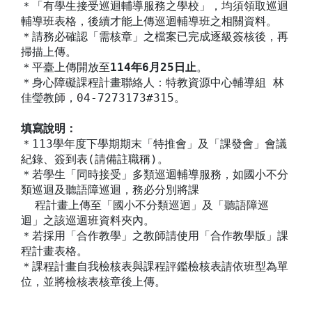
＊「有學生接受巡迴輔導服務之學校」，均須領取巡迴
輔導班表格，後續才能上傳巡迴輔導班之相關資料。
＊請務必確認「需核章」之檔案已完成逐級簽核後，再
掃描上傳。
＊平臺上傳開放至
114年6月25日止
。
＊身心障礙課程計畫聯絡人：特教資源中心輔導組 林
佳瑩教師，04-7273173#315。
填寫說明：
＊113學年度下學期期末「特推會」及「課發會」會議
紀錄、簽到表(請備註職稱)。
＊若學生「同時接受」多類巡迴輔導服務，如國小不分
類巡迴及聽語障巡迴，務必分別將課
程計畫上傳至「國小不分類巡迴」及「聽語障巡
迴」之該巡迴班資料夾內。
＊若採用「合作教學」之教師請使用「合作教學版」課
程計畫表格。
＊課程計畫自我檢核表與課程評鑑檢核表請依班型為單
位，並將檢核表核章後上傳。